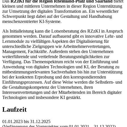
Das
RZzKI für die Region Rheinland-Pfalz und Saarland
bietet
kleinen und mittleren Unternehmen in dieser Region Unterstützung
zur Umsetzung der digitalen Transformation an. Ein wesentlicher
Schwerpunkt liegt dabei auf der Gestaltung und Handhabung
menschenzentrierter KI-Systeme.
Als Initialleistung kann die Lotsenberatung des RZzKI in Anspruch
genommen werden. Darauf aufbauend gibt es innovative Lehr- und
Lernmodule zu vielfältigen Aspekten der Digitalisierung für
unterschiedliche Zielgruppen wie Arbeitnehmervertretungen,
Management, Fachkräfte. Außerdem stehen den Unternehmen
weiterführende und vertiefende Beratungsmöglichkeiten zur
Verfügung. Das Themenspektrum reicht von der Einführung und
Anwendung von digitalen Technologien und KI, der Beratung zu
mitbestimmungsrelevanten Sachverhalten bis hin zur Unterstützung
bei der konkreten Erprobung und den korrespondierenden
Einführungsprozessen. Auf diese Weise werden die Selbstlern- und
die Gestaltungskompetenz der Unternehmen, ihren
Interessenvertretungen und der Mitarbeitenden im Bereich digitaler
Technologien und insbesondere KI gestärkt.
Laufzeit
01.01.2023 bis 31.12.2025
(Verlängerung des Vorprojektes vom 01.01.2021 – 31.12.2022)