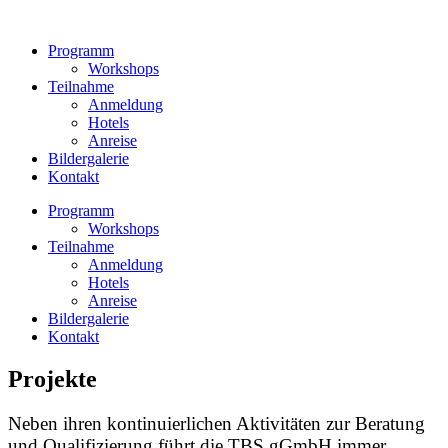
Zum
Inhalt
Programm
wechseln
Workshops
Teilnahme
Anmeldung
Hotels
Anreise
Bildergalerie
Kontakt
Programm
Workshops
Teilnahme
Anmeldung
Hotels
Anreise
Bildergalerie
Kontakt
Projekte
Neben ihren kontinuierlichen Aktivitäten zur Beratung
und Qualifizierung führt die TBS gGmbH immer