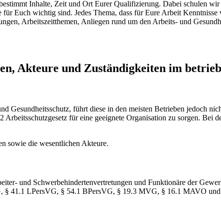
bestimmt Inhalte, Zeit und Ort Eurer Qualifizierung. Dabei schulen wi
für Euch wichtig sind. Jedes Thema, dass für Eure Arbeit Kenntnisse verm
llungen, Arbeitszeitthemen, Anliegen rund um den Arbeits- und Gesundhe
en, Akteure und Zuständigkeiten im betrieb
und Gesundheitsschutz, führt diese in den meisten Betrieben jedoch nic
 2 Arbeitsschutzgesetz für eine geeignete Organisation zu sorgen. Bei 
en sowie die wesentlichen Akteure.
rbeiter- und Schwerbehindertenvertretungen und Funktionäre der Gewerks
tr VG, § 41.1 LPersVG, § 54.1 BPersVG, § 19.3 MVG, § 16.1 MAVO u